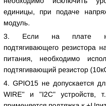
необходимо исключить уро
единицы, при подаче напря
модуль.
3. Если на плате не
подтягивающего резистора н
питания, необходимо испо
подтягивающий резистор (10кО
4. GPIO15 не допускается дл
WIRE" и "I2C" устройств, т
применяется подтяжка к +Uпит