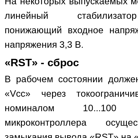
На некоторых выпускаемых м
линейный стабилизато
понижающий входное напряж
напряжения 3,3 В.
«RST» - сброс
В рабочем состоянии долже
«Vcc» через токоограничи
номиналом 10...10
микроконтроллера осуще
замыкания вывода «RST» на 