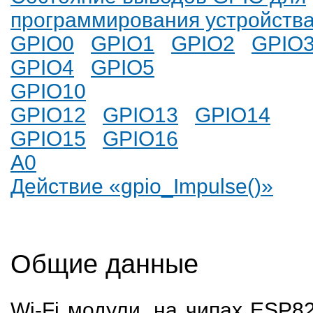
программирования устройств
GPIO0
GPIO1
GPIO2
GPIO
GPIO4
GPIO5
GPIO10
GPIO12
GPIO13
GPIO14
GPIO15
GPIO16
A0
Действие «gpio_Impulse()»
Общие данные
Wi-Fi модули, на чипах ESP8